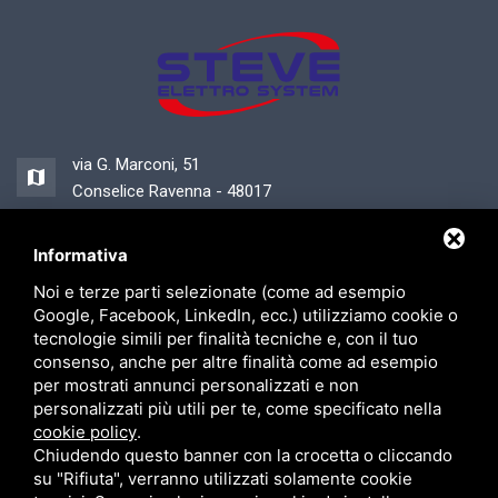
via G. Marconi, 51
Conselice Ravenna - 48017
Informativa
0545 89740
Noi e terze parti selezionate (come ad esempio
segreteria@steveelettrosystem.com
Google, Facebook, LinkedIn, ecc.) utilizziamo cookie o
tecnologie simili per finalità tecniche e, con il tuo
consenso, anche per altre finalità come ad esempio
per mostrati annunci personalizzati e non
personalizzati più utili per te, come specificato nella
Sitemap
/
Privacy
cookie policy
.
Chiudendo questo banner con la crocetta o cliccando
su "Rifiuta", verranno utilizzati solamente cookie
"Obblighi informativi per le erogazioni pubbliche: gli aiuti di Stato e gli aiuti