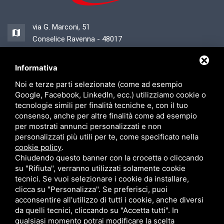
via G. Marconi, 51
Conselice Ravenna - 48017
Informativa
0545 89740
Noi e terze parti selezionate (come ad esempio
segreteria@steveelettrosystem.com
Google, Facebook, LinkedIn, ecc.) utilizziamo cookie o
tecnologie simili per finalità tecniche e, con il tuo
consenso, anche per altre finalità come ad esempio
per mostrati annunci personalizzati e non
personalizzati più utili per te, come specificato nella
Sitemap
/
Privacy
cookie policy
.
Chiudendo questo banner con la crocetta o cliccando
su "Rifiuta", verranno utilizzati solamente cookie
"Obblighi informativi per le erogazioni pubbliche: gli aiuti di Stato e gli aiuti
tecnici. Se vuoi selezionare i cookie da installare,
de minimis ricevuti dalla nostra impresa sono contenuti nel Registro
clicca su "Personalizza". Se preferisci, puoi
nazionale degli aiuti di Stato di cui all'art. 52 della L. 234/2012" e
consultabili al seguente link, inserendo come chiave di ricerca nel campo
acconsentire all'utilizzo di tutti i cookie, anche diversi
CODICE FISCALE
CRLRRT66E01A944E
da quelli tecnici, cliccando su "Accetta tutti". In
https://www.rna.gov.it/RegistroNazionaleTrasparenza/faces/pages/Trasparen
qualsiasi momento potrai modificare la scelta